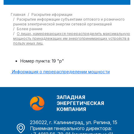
Главная
Раскрытие иформации
Раскрытие информации субъектами оптового и розничного
рынков электрической энергии сетевой организацией
Более ранние
О лицах, намеревающихся перераспределить максимальную
мощность принадлежащих им энергопринимающих устройств в
пользу иных лиц.
Номер пункта:
19 "р"
Информация о перераспределении мощности
ЗАПАДНАЯ
ЭНЕРГЕТИЧЕСКАЯ
КОМПАНИЯ
236022, г. Калининград, ул. Репина, 15
Приемная генерального директора: